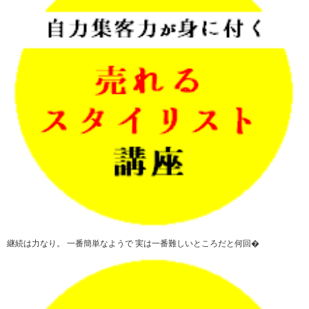
継続は力なり。 一番簡単なようで 実は一番難しいところだと何回�