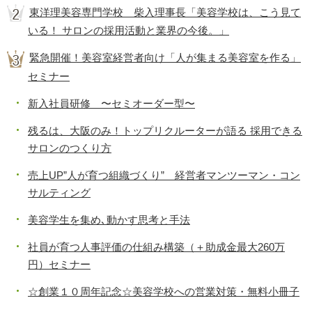
東洋理美容専門学校 柴入理事長「美容学校は、こう見て
いる！ サロンの採用活動と業界の今後。」
緊急開催！美容室経営者向け「人が集まる美容室を作る」
セミナー
新入社員研修 〜セミオーダー型〜
残るは、大阪のみ！トップリクルーターが語る 採用できる
サロンのつくり方
売上UP”人が育つ組織づくり” 経営者マンツーマン・コン
サルティング
美容学生を集め､動かす思考と手法
社員が育つ人事評価の仕組み構築（＋助成金最大260万
円）セミナー
☆創業１０周年記念☆美容学校への営業対策・無料小冊子