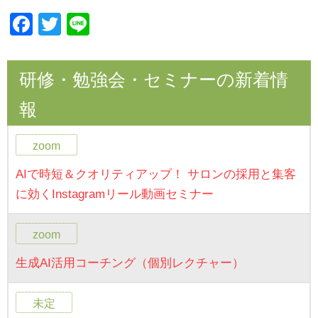
F
T
Li
a
wi
n
c
tt
e
研修・勉強会・セミナーの新着情
e
er
報
b
o
zoom
o
AIで時短＆クオリティアップ！ サロンの採用と集客
k
に効くInstagramリール動画セミナー
zoom
生成AI活用コーチング（個別レクチャー）
未定