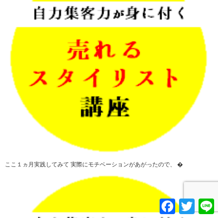
ここ１ヵ月実践してみて 実際にモチベーションがあがったので、 �
F
T
L
a
w
i